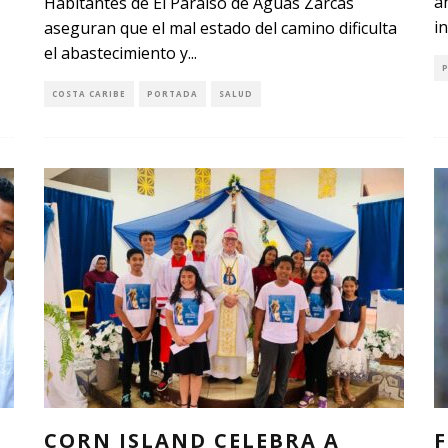
a
Habitantes de El Paraíso de Aguas Zarcas
i
aseguran que el mal estado del camino dificulta
el abastecimiento y
...
COSTA CARIBE
PORTADA
SALUD
CORN ISLAND CELEBRA A
F