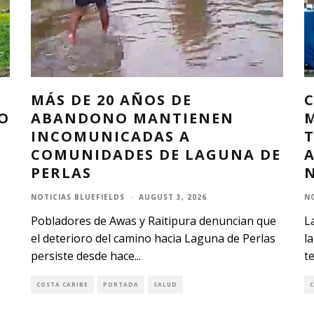
N
MÁS DE 20 AÑOS DE
O
ABANDONO MANTIENEN
INCOMUNICADAS A
T
COMUNIDADES DE LAGUNA DE
PERLAS
NOTICIAS BLUEFIELDS
·
AUGUST 3, 2026
N
Pobladores de Awas y Raitipura denuncian que
L
el deterioro del camino hacia Laguna de Perlas
l
persiste desde hace
...
te
COSTA CARIBE
PORTADA
SALUD