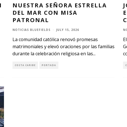
N
NUESTRA SEÑORA ESTRELLA
J
DEL MAR CON MISA
PATRONAL
NOTICIAS BLUEFIELDS
·
JULY 15, 2026
N
La comunidad católica renovó promesas
E
matrimoniales y elevó oraciones por las familias
G
durante la celebración religiosa en las
...
c
COSTA CARIBE
PORTADA