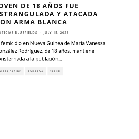
OVEN DE 18 AÑOS FUE
ESTRANGULADA Y ATACADA
CON ARMA BLANCA
OTICIAS BLUEFIELDS
·
JULY 15, 2026
l femicidio en Nueva Guinea de María Vanessa
onzález Rodríguez, de 18 años, mantiene
onsternada a la población.
...
COSTA CARIBE
PORTADA
SALUD