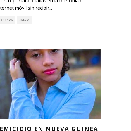
ños reportando fallas en la telefonía e
nternet móvil sin recibir
...
PORTADA
SALUD
EMICIDIO EN NUEVA GUINEA: