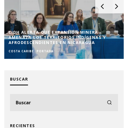
CIDH ALERTA QUE EXPANSIÓN MINERA
AMENAZA LOS TERRITORIOS INDÍGENAS Y
AFRODESCENDIENTES EN NICARAGUA
COSTA CARIBE
PORTADA
BUSCAR
RECIENTES