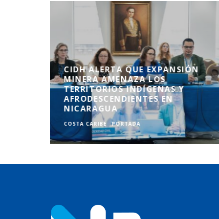
CIDH ALERTA QUE EXPANSIÓN
NDONO
MINERA AMENAZA LOS
DAS A
TERRITORIOS INDÍGENAS Y
 DE
AFRODESCENDIENTES EN
NICARAGUA
COSTA CARIBE
PORTADA