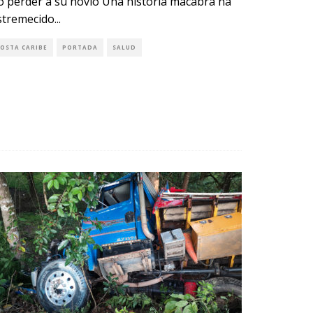
o perder a su novio Una historia macabra ha
stremecido
...
COSTA CARIBE
PORTADA
SALUD