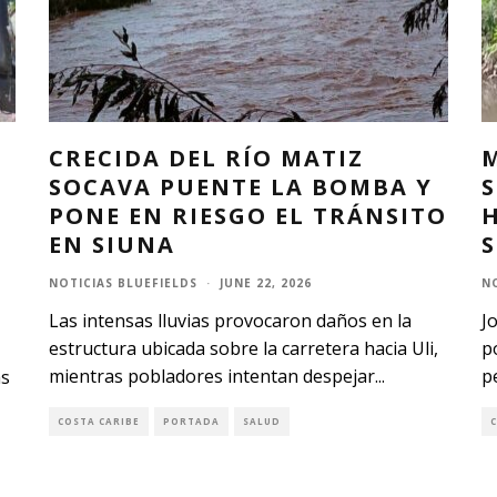
CRECIDA DEL RÍO MATIZ
A
SOCAVA PUENTE LA BOMBA Y
PONE EN RIESGO EL TRÁNSITO
EN SIUNA
NOTICIAS BLUEFIELDS
·
JUNE 22, 2026
N
Las intensas lluvias provocaron daños en la
J
estructura ubicada sobre la carretera hacia Uli,
p
mientras pobladores intentan despejar
...
p
as
COSTA CARIBE
PORTADA
SALUD