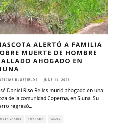
MASCOTA ALERTÓ A FAMILIA
SOBRE MUERTE DE HOMBRE
HALLADO AHOGADO EN
SIUNA
OTICIAS BLUEFIELDS
·
JUNE 14, 2026
osé Daniel Riso Relles murió ahogado en una
oza de la comunidad Coperna, en Siuna. Su
erro regresó
...
COSTA CARIBE
PORTADA
SALUD