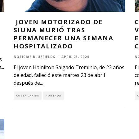
JOVEN MOTORIZADO DE
SIUNA MURIÓ TRAS
PERMANECER UNA SEMANA
HOSPITALIZADO
NOTICIAS BLUEFIELDS
·
APRIL 23, 2024
N
s
n
...
El joven Hamilton Salgado Treminio, de 23 años
E
de edad, falleció este martes 23 de abril
c
después de
...
r
COSTA CARIBE
PORTADA