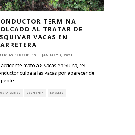
CONDUCTOR TERMINA
VOLCADO AL TRATAR DE
ESQUIVAR VACAS EN
CARRETERA
OTICIAS BLUEFIELDS
·
JANUARY 4, 2024
l accidente mató a 8 vacas en Siuna, “el
onductor culpa a las vacas por aparecer de
epente”
...
COSTA CARIBE
ECONOMÍA
LOCALES