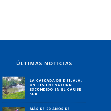
TERRITORIOS INDÍGENAS Y
EL BLUF
AFRODESCENDIENTES EN
DEL CAR
NICARAGUA
CONFIR
OSTA CARIBE
PORTADA
COSTA CARI
ÚLTIMAS NOTICIAS
LA CASCADA DE KISILALA,
UN TESORO NATURAL
ESCONDIDO EN EL CARIBE
SUR
MÁS DE 20 AÑOS DE