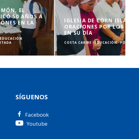
FALLECE EDUCADORA QUE DEDICÓ
SU VIDA A FORMAR
GENERACIONES EN SANDY BAY
SIRPI
COSTA CARIBE
PERSONAJES
PORTADA
SÍGUENOS
Facebook
Youtube