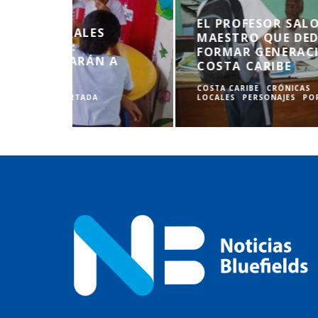
L
AÑOS A
IGLESIA DE CORN ISLAND ELEVA
 LA
ORACIONES POR LOS MAESTROS
EN SU DÍA
COSTA CARIBE
EDUCACIÓN
PORTADA