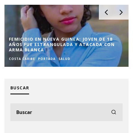
FEMICIDIO EN NUEVA GUINEA: JOVEN DE 18
AÑOS FUE ESTRANGULADA Y ATACADA CON
ARMA BLANCA
COSTA CARIBE
PORTADA
SALUD
BUSCAR