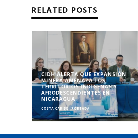
RELATED POSTS
CIDH ALERTA QUE EXPANSIÓN
NDONO
MINERA AMENAZA LOS
DAS A
TERRITORIOS INDÍGENAS Y
 DE
AFRODESCENDIENTES EN
NICARAGUA
COSTA CARIBE
PORTADA