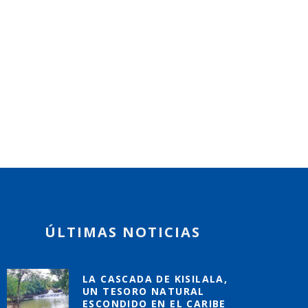
CIDH ALERTA QUE EXPANSIÓN
MINERA AMENAZA LOS
TERRITORIOS INDÍGENAS Y
EL BLUF
AFRODESCENDIENTES EN
DEL CAR
NICARAGUA
CONFIR
OSTA CARIBE
PORTADA
COSTA CARI
ÚLTIMAS NOTICIAS
LA CASCADA DE KISILALA,
UN TESORO NATURAL
ESCONDIDO EN EL CARIBE