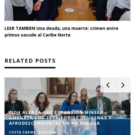
LEER TAMBIEN
Una deuda, una muerte: crimen entre
primos sacude al Caribe Norte
RELATED POSTS
UE EXPANSIÓN MINERA
RRITORIOS INDÍGENAS Y
EL BLUFF CELEBRA 
NTES EN NICARAGUA
CON BAUTIZOS Y C
ADA
COSTA CARIBE
PORTADA