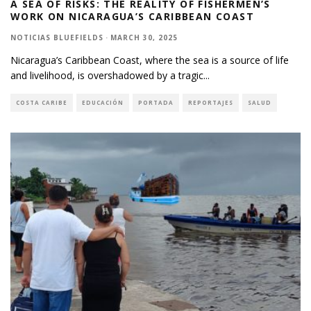
A SEA OF RISKS: THE REALITY OF FISHERMEN’S
WORK ON NICARAGUA’S CARIBBEAN COAST
NOTICIAS BLUEFIELDS
·
MARCH 30, 2025
Nicaragua’s Caribbean Coast, where the sea is a source of life
and livelihood, is overshadowed by a tragic
...
COSTA CARIBE
EDUCACIÓN
PORTADA
REPORTAJES
SALUD