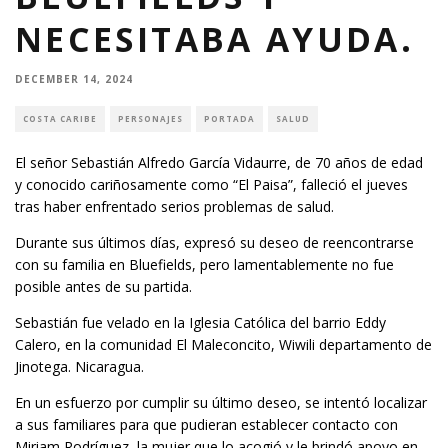
NECESITABA AYUDA.
DECEMBER 14, 2024
COSTA CARIBE
PERSONAJES
PORTADA
SALUD
El señor Sebastián Alfredo García Vidaurre, de 70 años de edad
y conocido cariñosamente como “El Paisa”, falleció el jueves
tras haber enfrentado serios problemas de salud.
Durante sus últimos días, expresó su deseo de reencontrarse
con su familia en Bluefields, pero lamentablemente no fue
posible antes de su partida.
Sebastián fue velado en la Iglesia Católica del barrio Eddy
Calero, en la comunidad El Maleconcito, Wiwili departamento de
Jinotega. Nicaragua.
En un esfuerzo por cumplir su último deseo, se intentó localizar
a sus familiares para que pudieran establecer contacto con
Miriam Rodríguez, la mujer que lo acogió y le brindó apoyo en