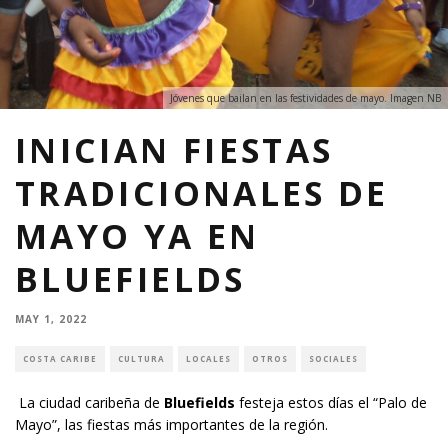
Jóvenes que bailan en las festividades de mayo. Imagen NB
INICIAN FIESTAS
TRADICIONALES DE
MAYO YA EN
BLUEFIELDS
MAY 1, 2022
COSTA CARIBE
CULTURA
LOCALES
OTROS
SOCIALES
La ciudad caribeña de
Bluefields
festeja estos días el “Palo de
Mayo”, las fiestas más importantes de la región.