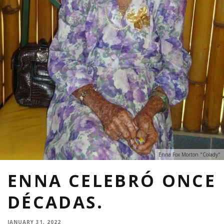
Enna Fox Morton "Colady"
ENNA CELEBRÓ ONCE
DÉCADAS.
JANUARY 31, 2022